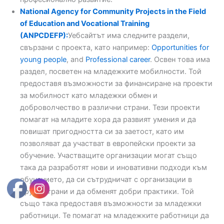
National Agency for Community Projects in the Field
of Education and Vocational Training
(ANPCDEFP):
Уебсайтът има следните раздели,
свързани с проекта, като например:
Opportunities for
young people
, and
Professional career
. Освен това има
раздел, посветен на младежките мобилности. Той
предоставя възможности за финансиране на проекти
за мобилност като младежки обмен и
доброволчество в различни страни. Тези проекти
помагат на младите хора да развият умения и да
повишат пригодността си за заетост, като им
позволяват да участват в европейски проекти за
обучение. Участващите организации могат също
така да разработят нови и иновативни подходи към
обучението, да си сътрудничат с организации в
други страни и да обменят добри практики. Той
също така предоставя възможности за младежки
работници. Те помагат на младежките работници да