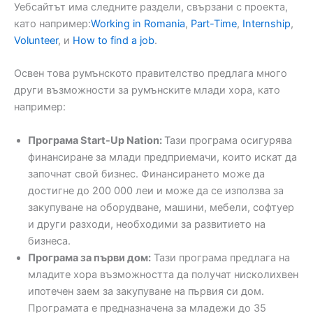
Уебсайтът има следните раздели, свързани с проекта,
като например:
Working in Romania
,
Part-Time
,
Internship
,
Volunteer
, и
How to find a job
.
Освен това румънското правителство предлага много
други възможности за румънските млади хора, като
например:
Програма Start-Up Nation:
Тази програма осигурява
финансиране за млади предприемачи, които искат да
започнат свой бизнес. Финансирането може да
достигне до 200 000 леи и може да се използва за
закупуване на оборудване, машини, мебели, софтуер
и други разходи, необходими за развитието на
бизнеса.
Програма за първи дом:
Тази програма предлага на
младите хора възможността да получат нисколихвен
ипотечен заем за закупуване на първия си дом.
Програмата е предназначена за младежи до 35