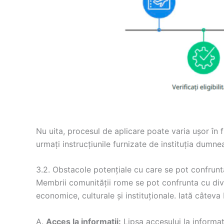
Nu uita, procesul de aplicare poate varia ușor în f
urmați instrucțiunile furnizate de instituția dumne
3.2. Obstacole potențiale cu care se pot confrunta
Membrii comunității rome se pot confrunta cu div
economice, culturale și instituționale. Iată câteva 
Acces la informații:
Lipsa accesului la informa