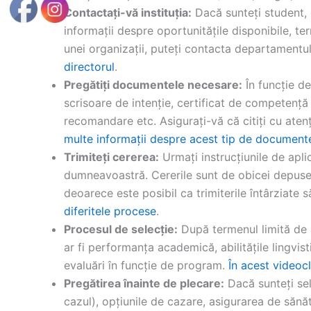
Contactați-vă instituția:
Dacă sunteți student, d
informații despre oportunitățile disponibile, t
unei organizații, puteți contacta departamentu
directorul
.
Pregătiți documentele necesare:
În funcție de
scrisoare de intenție, certificat de competență
recomandare etc. Asigurați-vă că citiți cu atenț
multe informații despre acest tip de document
Trimiteți cererea:
Urmați instrucțiunile de apl
dumneavoastră. Cererile sunt de obicei depuse on
deoarece este posibil ca trimiterile întârziate s
diferitele procese
.
Procesul de selecție:
După termenul limită de a
ar fi performanța academică, abilitățile lingvis
evaluări în funcție de program.
În acest videocl
Pregătirea înainte de plecare:
Dacă sunteți sel
cazul), opțiunile de cazare, asigurarea de sănăt