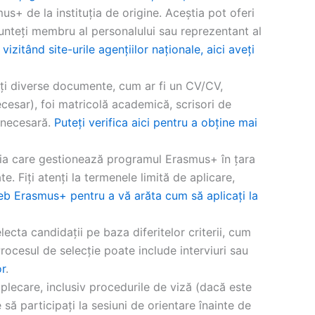
s+ de la instituția de origine. Aceștia pot oferi
sunteți membru al personalului sau reprezentant al
vizitând site-urile agențiilor naționale, aici aveți
iți diverse documente, cum ar fi un CV/CV,
cesar), foi matricolă academică, scrisori de
a necesară.
Puteți verifica aici pentru a obține mai
ația care gestionează programul Erasmus+ în țara
. Fiți atenți la termenele limită de aplicare,
eb Erasmus+ pentru a vă arăta cum să aplicați la
ecta candidații pe baza diferitelor criterii, cum
Procesul de selecție poate include interviuri sau
or
.
 plecare, inclusiv procedurile de viză (dacă este
să participați la sesiuni de orientare înainte de