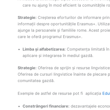
care nu ajung în mod eficient la comunitățile r
Strategie:
Creșterea eforturilor de informare prin
informații despre oportunitățile Erasmus+. Utiliza
ajunge la persoanele și familiile rome. Acest proi
care le oferă programul Erasmus+.
Limba și alfabetizarea:
Competența limitată în l
aplicare și integrarea în mediul gazdă.
Strategie:
Oferirea de sprijin și resurse lingvistic
Oferirea de cursuri lingvistice înainte de plecare p
comunitatea gazdă.
Exemple de astfel de resurse pot fi aplicația
Edu
Constrângeri financiare:
dezavantajele economi