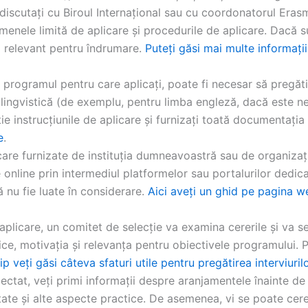
iscutați cu Biroul Internațional sau cu coordonatorul Erasmu
ermenele limită de aplicare și procedurile de aplicare. Dacă 
l relevant pentru îndrumare.
Puteți găsi mai multe informații 
 programul pentru care aplicați, poate fi necesar să pregăt
 lingvistică (de exemplu, pentru limba engleză, dacă este ne
ie instrucțiunile de aplicare și furnizați toată documentați
e
.
icare furnizate de instituția dumneavoastră sau de organiz
line prin intermediul platformelor sau portalurilor dedicate
ă nu fie luate în considerare.
Aici aveți un ghid pe pagina w
plicare, un comitet de selecție va examina cererile și va sel
tice, motivația și relevanța pentru obiectivele programului. 
ip veți găsi câteva sfaturi utile pentru pregătirea interviuril
ectat, veți primi informații despre aranjamentele înainte de
ate și alte aspecte practice. De asemenea, vi se poate cere 