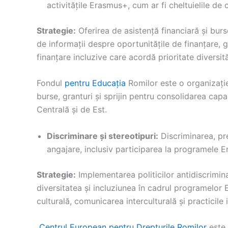
activitățile Erasmus+, cum ar fi cheltuielile de c
Strategie:
Oferirea de asistență financiară și burse
de informații despre oportunitățile de finanțare, gr
finanțare incluzive care acordă prioritate diversită
Fondul
pentru Educația
Romilor este o organizație
burse, granturi și sprijin pentru consolidarea capa
Centrală și de Est.
Discriminare și stereotipuri:
Discriminarea, pre
angajare, inclusiv participarea la programele 
Strategie:
Implementarea politicilor antidiscrimin
diversitatea și incluziunea în cadrul programelor Era
culturală, comunicarea interculturală și practicile 
Centrul European pentru Drepturile Romilor
este 