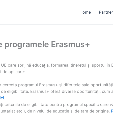
Home
Partner
de programele Erasmus+
E care sprijină educația, formarea, tineretul și sportul în E
 de aplicare:
a cerceta programul Erasmus+ și diferitele sale oportunităț
r de eligibilitate. Erasmus+ oferă diverse oportunități, cum ar
ici
.
i criteriile de eligibilitate pentru programul specific care vă
luntariat etc.), de nivelul de educație și de țara de origine.
P