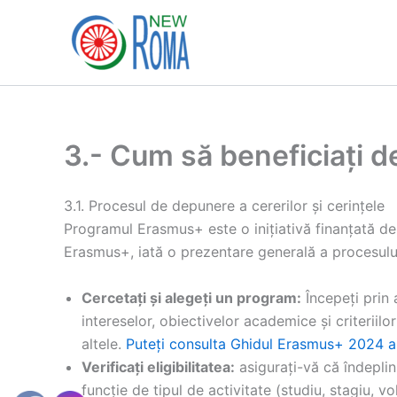
Ir
al
contenido
3.- Cum să beneficiați 
3.1. Procesul de depunere a cererilor și cerințele
Programul Erasmus+ este o inițiativă finanțată de U
Erasmus+, iată o prezentare generală a procesului
Cercetați și alegeți un program:
Începeți prin 
intereselor, obiectivelor academice și criteriilo
altele.
Puteți consulta Ghidul Erasmus+ 2024 a
Verificați eligibilitatea:
asigurați-vă că îndepliniț
funcție de tipul de activitate (studiu, stagiu, vo