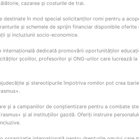
ălătorie, cazarea și costurile de trai.
 destinate în mod special solicitanților romi pentru a acoperi
anturile și schemele de sprijin financiar disponibile oferite 
ții și incluziunii socio-economice.
 internațională dedicată promovării oportunităților educațion
cităților școlilor, profesorilor și ONG-urilor care lucrează 
judecățile și stereotipurile împotriva romilor pot crea barie
Erasmus+.
are și a campaniilor de conștientizare pentru a combate ste
smus+ și al instituțiilor gazdă. Oferiți instruire personalului
incluzive.
o organizație internațională pentru drepturile omului care m