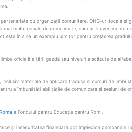
ome.
 parteneriate cu organizații comunitare, ONG-uri locale și g
ți mai multe canale de comunicare, cum ar fi evenimente com
ect este în sine un exemplu uimitor pentru creșterea gradului
imba oficială a țării gazdă sau nivelurile scăzute de alfabe
e, inclusiv materiale de aplicare traduse și cursuri de limbi s
entru a îmbunătăți abilitățile de comunicare și sesiuni de ori
Roma
a Fondului pentru Educație pentru Romi.
ce și insecuritatea financiară pot împiedica persoanele rom