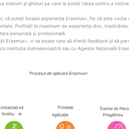
 instruiri și ghiduri pe care le puteți căuta pentru a obține
r, vă puteți începe experiența Erasmus+, fie că este vorba d
tivitate. Profitați la maximum de experiența dvs., implicând
tare personală și profesională.
ții Erasmus+, vi se poate cere să oferiți feedback și să par
a cu instituția dumneavoastră sau cu Agenția Națională Era