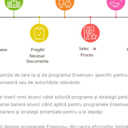
uncție de țara ta și de programul Erasmus+ specific pentru ca
avoastră sau de autoritățile relevante.
 tinerii romi atunci când solicită programe și strategii pent
erse bariere atunci când aplică pentru programele Erasmus+
bariere și strategii potențiale pentru a le depăși:
ții despre programele Erasmus+ din cauza eforturilor limit