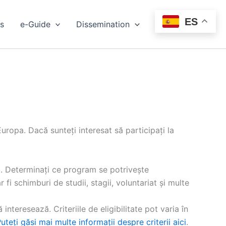
ES
s
e-Guide
Dissemination
Events
uropa. Dacă sunteți interesat să participați la
i. Determinați ce program se potrivește
 fi schimburi de studii, stagii, voluntariat și multe
 interesează. Criteriile de eligibilitate pot varia în
uteți găsi mai multe informații despre criterii aici
.