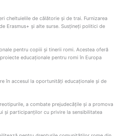
 cheltuielile de călătorie și de trai. Furnizarea
de Erasmus+ și alte surse. Susțineți politici de
ale pentru copiii și tinerii romi. Acestea oferă
la proiecte educaționale pentru romi în Europa
re în accesul la oportunități educaționale și de
reotipurile, a combate prejudecățile și a promova
 și participanților cu privire la sensibilitatea
ilitează pentru drepturile comunităților rome din